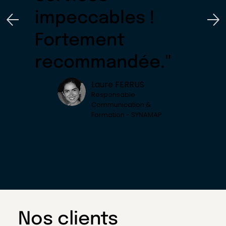
impeccables !
Fortement
recommandée."
Laure FERRUS
Responsable
Communication &
Formation - SYNAMAP
Nos clients