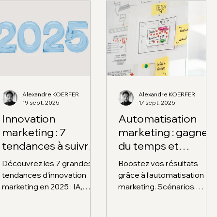
Alexandre KOERFER
Alexandre KOERFER
19 sept. 2025
17 sept. 2025
Innovation
Automatisation
marketing : 7
marketing : gagner
tendances à suivre
du temps et
absolument en
booster vos
Découvrez les 7 grandes
Boostez vos résultats
2025
résultats
tendances d’innovation
grâce à l’automatisation
marketing en 2025 : IA,
marketing. Scénarios,
social commerce, contenu
outils, bonnes pratiques :
immersif, communautés,
gagnez en efficacité et en