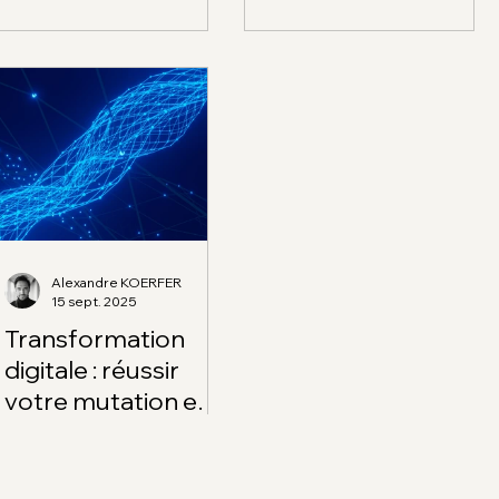
data et plus.
conversion.
Alexandre KOERFER
15 sept. 2025
Transformation
digitale : réussir
votre mutation en 5
étapes clés
Réussissez votre
transformation digitale en 5
étapes clés. Gagnez en